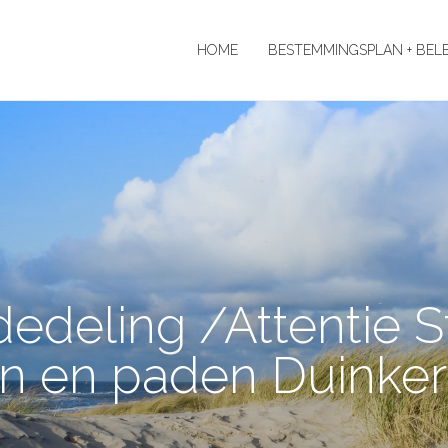
HOME
BESTEMMINGSPLAN + BEL
edeling /Attentie S
n en paden Duinker