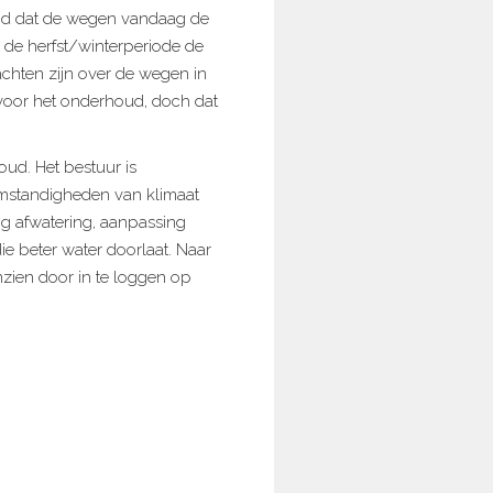
id dat de wegen vandaag de
n de herfst/winterperiode de
achten zijn over de wegen in
voor het onderhoud, doch dat
ud. Het bestuur is
omstandigheden van klimaat
ng afwatering, aanpassing
ie beter water doorlaat. Naar
nzien door in te loggen op