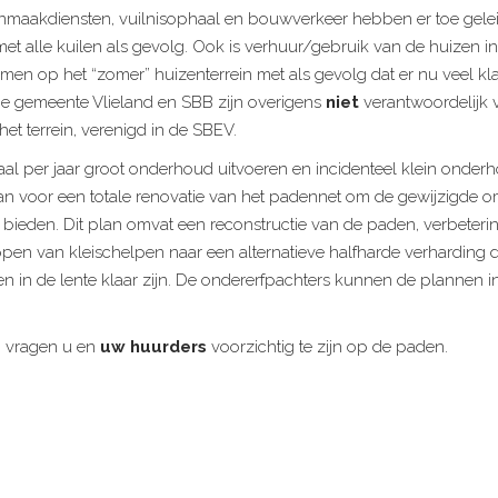
maakdiensten, vuilnisophaal en bouwverkeer hebben er toe gele
et alle kuilen als gevolg. Ook is verhuur/gebruik van de huizen i
men op het “zomer” huizenterrein met als gevolg dat er nu veel kl
 De gemeente Vlieland en SBB zijn overigens
niet
verantwoordelijk 
het terrein, verenigd in de SBEV.
l per jaar groot onderhoud uitvoeren en incidenteel klein onderho
n voor een totale renovatie van het padennet om de gewijzigde 
e bieden. Dit plan omvat een reconstructie van de paden, verbeteri
appen van kleischelpen naar een alternatieve halfharde verharding d
n in de lente klaar zijn. De ondererfpachters kunnen de plannen i
n vragen u en
uw huurders
voorzichtig te zijn op de paden.