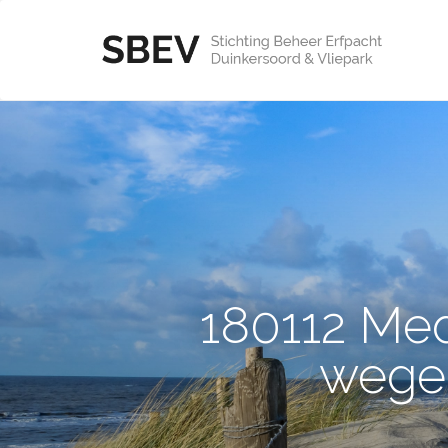
180112 Med
wege