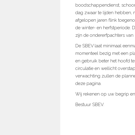
boodschappendienst, schoon
dag zwaar te lijden hebben, m
afgelopen jaren flink toegeno
de winter- en herfstperiode.
zijn de ondererfpachters van 
De SBEV laat minimaal eenmaa
momenteel bezig met een pla
en gebruik beter het hoofd t
circulatie en wellicht overst
verwachting zullen de planne
deze pagina.
Wij rekenen op uw begrip e
Bestuur SBEV.