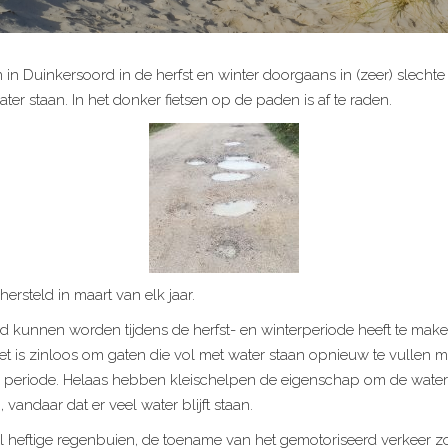
 Duinkersoord in de herfst en winter doorgaans in (zeer) slechte s
ter staan. In het donker fietsen op de paden is af te raden.
rsteld in maart van elk jaar.
 kunnen worden tijdens de herfst- en winterperiode heeft te mak
 is zinloos om gaten die vol met water staan opnieuw te vullen met
e periode. Helaas hebben kleischelpen de eigenschap om de wate
vandaar dat er veel water blijft staan.
l heftige regenbuien, de toename van het gemotoriseerd verkeer zoa