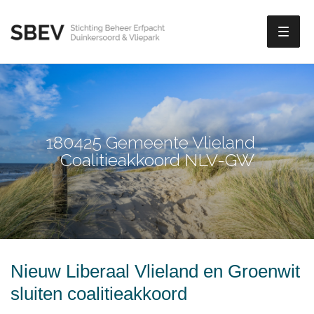
Toggl
naviga
180425 Gemeente Vlieland _
Coalitieakkoord NLV-GW
Nieuw Liberaal Vlieland en Groenwit
sluiten coalitieakkoord