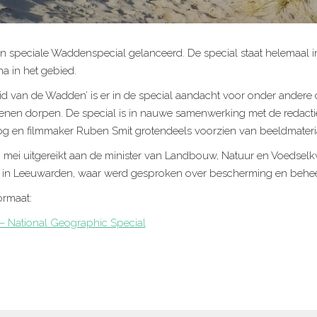
n speciale Waddenspecial gelanceerd. De special staat helemaal 
na in het gebied.
 van de Wadden’ is er in de special aandacht voor onder andere
wenen dorpen. De special is in nauwe samenwerking met de redact
g en filmmaker Ruben Smit grotendeels voorzien van beeldmateria
 mei uitgereikt aan de minister van Landbouw, Natuur en Voedselkw
e in Leeuwarden, waar werd gesproken over bescherming en behe
ormaat:
 National Geographic Special