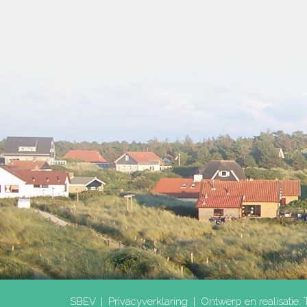
SBEV |
Privacyverklaring
|
Ontwerp en realisatie: