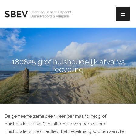
Toggl
naviga
180825 grof huishoudelijk afval vs
recycling
De gemeente zamelt één keer per maand het grof
huishoudelijk afval*) in, afkomstig van particuliere
huishoudens. De chauffeur treft regelmatig spullen aan die