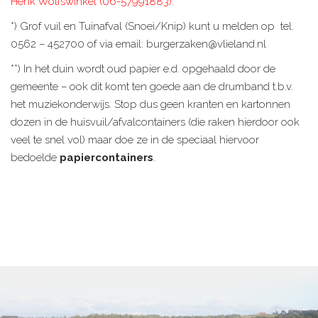
Henk Wolfswinkel (06-57991883).
*) Grof vuil en Tuinafval (Snoei/Knip) kunt u melden op tel.
0562 – 452700 of via email: burgerzaken@vlieland.nl
**) In het duin wordt oud papier e.d. opgehaald door de
gemeente – ook dit komt ten goede aan de drumband t.b.v.
het muziekonderwijs. Stop dus geen kranten en kartonnen
dozen in de huisvuil/afvalcontainers (die raken hierdoor ook
veel te snel vol) maar doe ze in de speciaal hiervoor
bedoelde
papiercontainers
.