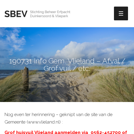
Toggl
naviga
190731 Info Gem. Vlieland – Afval /
Grof vuil / etc.
Nog even ter herinnering – geknipt van de site van de
Gemeente (www.vlieland.nl) :
Grof huisvuil Vlieland aanmelden via 0562-452700 of