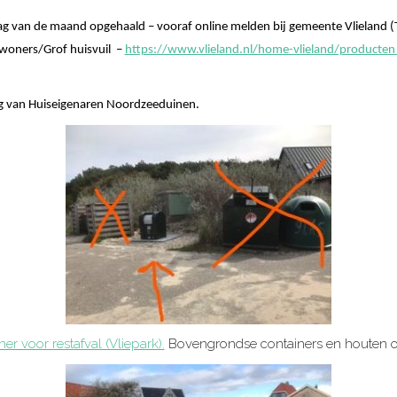
dag van de maand opgehaald – vooraf online melden bij gemeente Vlieland (T
inwoners/Grof huisvuil –
https://www.vlieland.nl/home-vlieland/producten
ing van Huiseigenaren Noordzeeduinen.
r voor restafval (Vliepark).
Bovengrondse containers en houten o