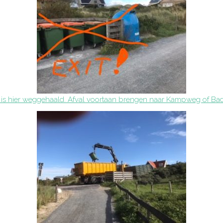
s is hier weggehaald. Afval voortaan brengen naar Kampweg of Ba