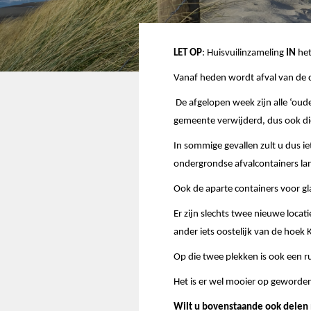
LET OP
: Huisvuilinzameling
IN
het
Vanaf heden wordt afval van de
De afgelopen week zijn alle ‘oud
gemeente verwijderd, dus ook die
In sommige gevallen zult u dus 
ondergrondse afvalcontainers lan
Ook de aparte containers voor gla
Er zijn slechts twee nieuwe loca
ander iets oostelijk van de ho
Op die twee plekken is ook een r
Het is er wel mooier op geworden 
Wilt u bovenstaande ook delen