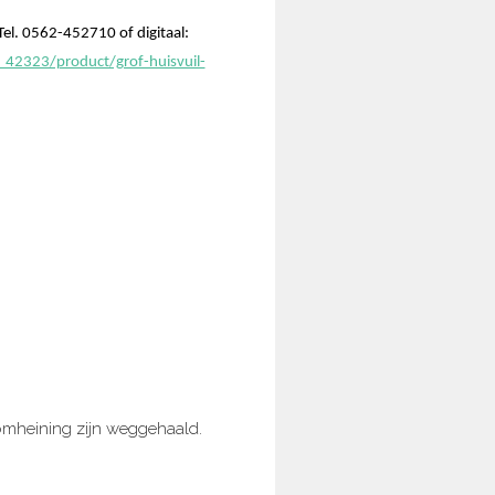
el. 0562-452710 of digitaal:
_42323/product/grof-huisvuil-
mheining zijn weggehaald.