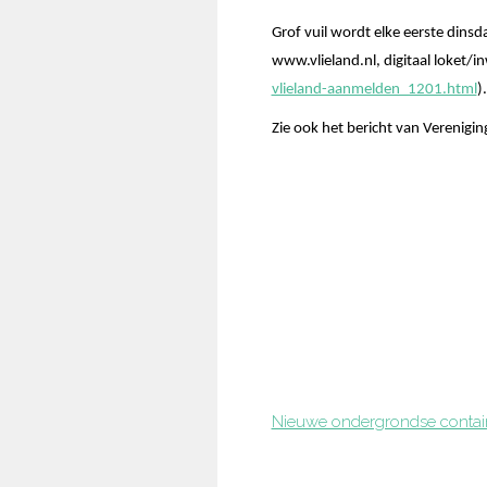
Grof vuil wordt elke eerste dins
www.vlieland.nl, digitaal loket/
vlieland-aanmelden_1201.html
).
Zie ook het bericht van Verenig
Nieuwe ondergrondse containe