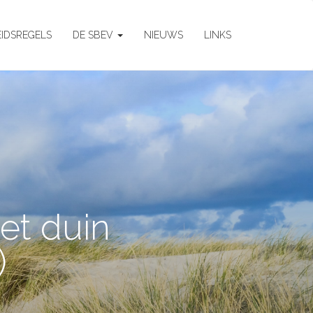
EIDSREGELS
DE SBEV
NIEUWS
LINKS
et duin
)