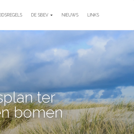
EIDSREGELS
DE SBEV
NIEUWS
LINKS
plan ter
 en bomen