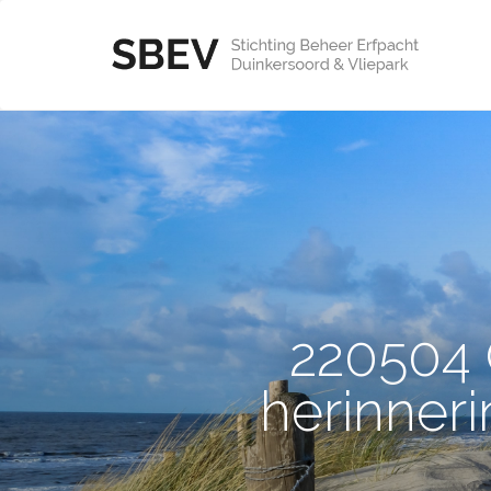
220504 
herinner