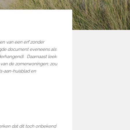
en van een erf zonder
oegde document eveneens als
onderhangend).
Daarnaast leek
en van de zomerwoningen; zou
is-aan-huisblad en
 merken dat dit toch onbekend