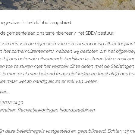
toegestaan in het duinhuizengebied.
n de gemeente aan ons terreinbeheer / het SBEV bestuur:
g van één van de eigenaren van een zomerwoning alhier (beplant
in het zomerhuizenterrein), hebben wij besloten om het bijgev
se bij ons bekende uitvoerende bedrijven te sturen (zie e-mail 
ven toe te sturen met het verzoek dit te delen met de Stichting
n is men er al mee bekend (maar niet iedereen leest altijd ons hu
niet maar wel zo handig als ze er wél van weten.
ven.
2022 14:30
terreinen Recreatiewoningen Noordzeeduinen
 zijn deze beleidsregels vastgesteld en gepubliceerd. Echter, wij