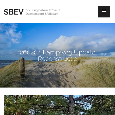
Toggl
naviga
260204 Kampweg Update
Reconstructie