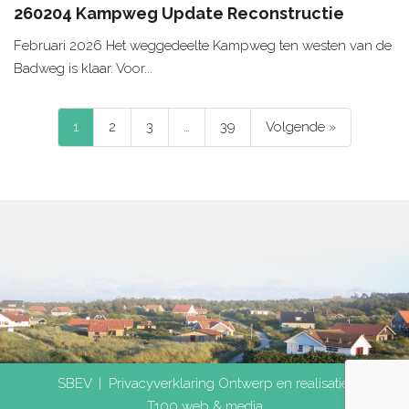
260204 Kampweg Update Reconstructie
Februari 2026 Het weggedeelte Kampweg ten westen van de
Badweg is klaar. Voor...
1
2
3
…
39
Volgende »
SBEV |
Privacyverklaring
Ontwerp en realisatie:
T100 web & media