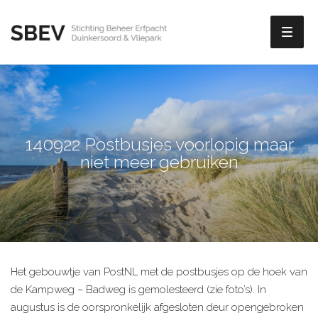
Toggl
naviga
140922 Postbusjes voorlopig maar
niet meer gebruiken
Het gebouwtje van PostNL met de postbusjes op de hoek van
de Kampweg – Badweg is gemolesteerd (zie foto’s). In
augustus is de oorspronkelijk afgesloten deur opengebroken