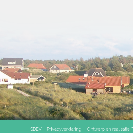
SBEV |
Privacyverklaring
|
Ontwerp en realisatie: