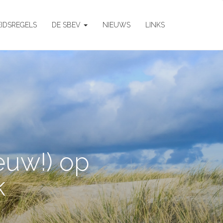
EIDSREGELS
DE SBEV
NIEUWS
LINKS
euw!) op
k