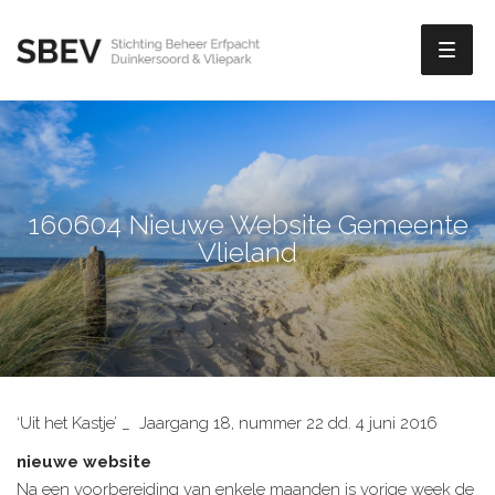
Toggl
naviga
160604 Nieuwe Website Gemeente
Vlieland
‘Uit het Kastje’ _ Jaargang 18, nummer 22 dd. 4 juni 2016
nieuwe website
Na een voorbereiding van enkele maanden is vorige week de