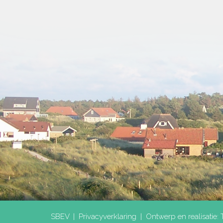
SBEV |
Privacyverklaring
|
Ontwerp en realisatie: