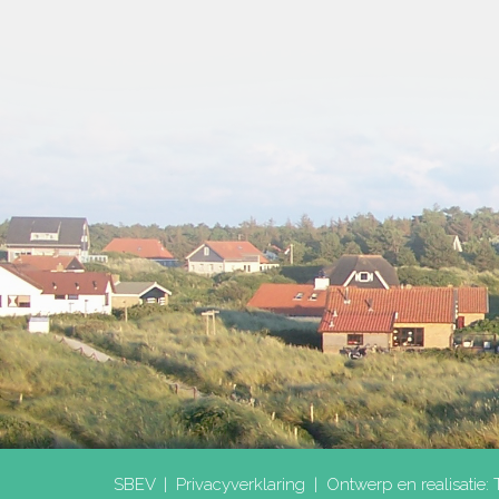
SBEV |
Privacyverklaring
|
Ontwerp en realisatie: