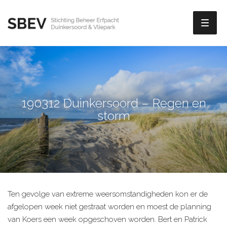
Toggl
naviga
190312 Duinkersoord – Regen en
storm
Ten gevolge van extreme weersomstandigheden kon er de
afgelopen week niet gestraat worden en moest de planning
van Koers een week opgeschoven worden. Bert en Patrick