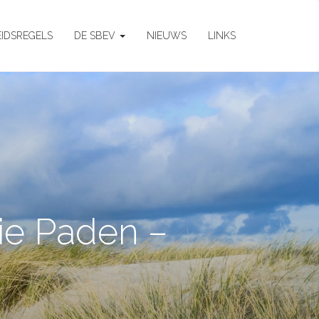
EIDSREGELS
DE SBEV
NIEUWS
LINKS
ie Paden –