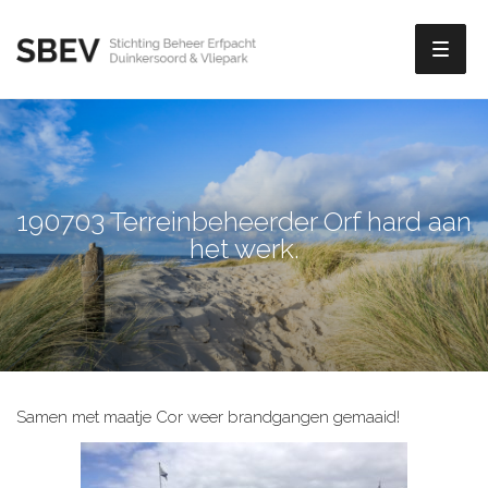
Toggl
naviga
190703 Terreinbeheerder Orf hard aan
het werk.
Samen met maatje Cor weer brandgangen gemaaid!