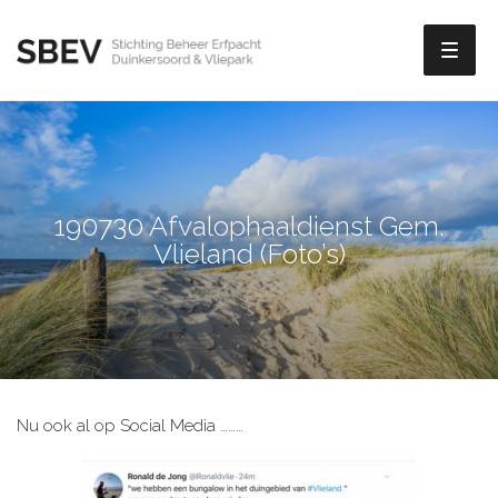
Toggl
naviga
190730 Afvalophaaldienst Gem.
Vlieland (Foto’s)
Nu ook al op Social Media ………