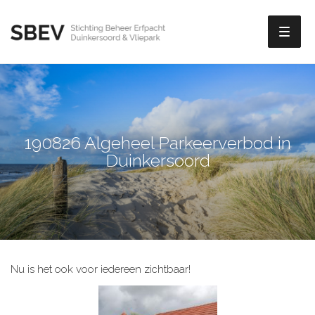
Toggl
naviga
190826 Algeheel Parkeerverbod in
Duinkersoord
Nu is het ook voor iedereen zichtbaar!