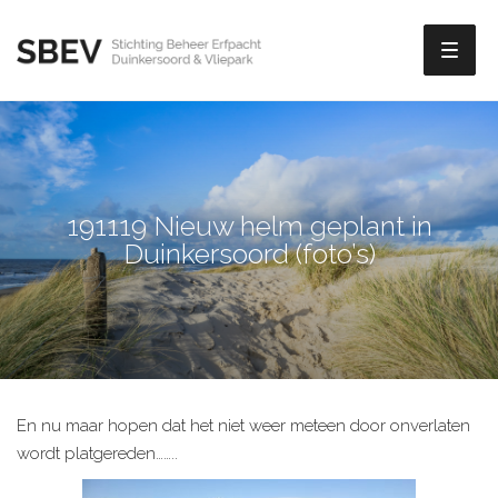
Toggl
naviga
191119 Nieuw helm geplant in
Duinkersoord (foto’s)
En nu maar hopen dat het niet weer meteen door onverlaten
wordt platgereden……..