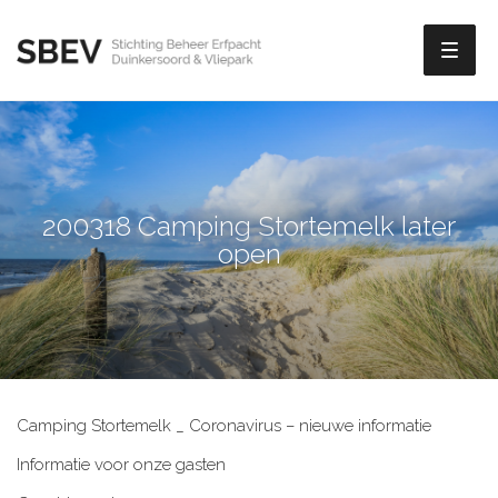
Toggl
naviga
200318 Camping Stortemelk later
open
Camping Stortemelk _ Coronavirus – nieuwe informatie
Informatie voor onze gasten