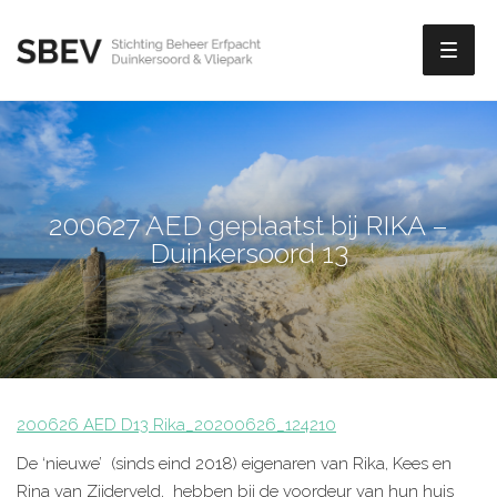
Toggl
naviga
200627 AED geplaatst bij RIKA –
Duinkersoord 13
200626 AED D13 Rika_20200626_124210
De ‘nieuwe’ (sinds eind 2018) eigenaren van Rika, Kees en
Rina van Zijderveld, hebben bij de voordeur van hun huis