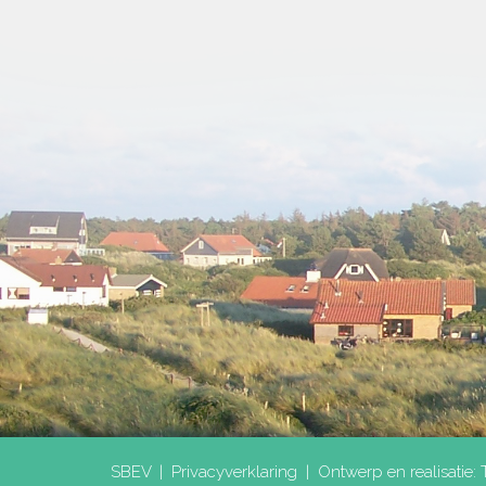
SBEV |
Privacyverklaring
|
Ontwerp en realisatie: