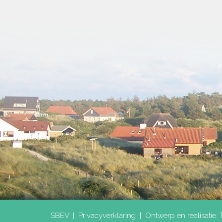
SBEV |
Privacyverklaring
|
Ontwerp en realisatie: