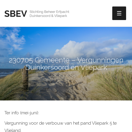
Toggl
naviga
230705 Gemeente – Vergunningen
Duinkersoord en Vliepark
Ter info (mei-juni):
Vergunning voor de verbouw van het pand Vliepark 5 te
Vlieland.