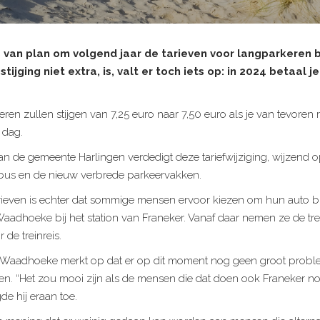
van plan om volgend jaar de tarieven voor langparkeren b
ijging niet extra, is, valt er toch iets op: in 2024 betaal j
n zullen stijgen van 7,25 euro naar 7,50 euro als je van tevoren re
 dag.
n de gemeente Harlingen verdedigt deze tariefwijziging, wijzend o
bus en de nieuw verbrede parkeervakken.
rieven is echter dat sommige mensen ervoor kiezen om hun auto b
Waadhoeke bij het station van Franeker. Vanaf daar nemen ze de tre
 de treinreis.
Waadhoeke merkt op dat er op dit moment nog geen groot proble
aten. “Het zou mooi zijn als de mensen die dat doen ook Franeker 
e hij eraan toe.