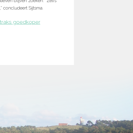
even blijven zoeken. “Zelfs
 concludeert Sijtsma.
straks goedkoper