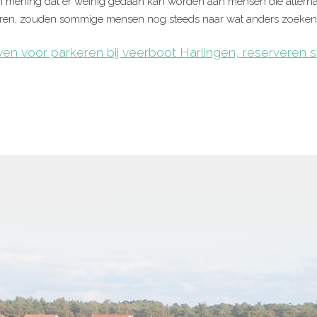
 mening dat er weinig gedaan kan worden aan mensen die alternati
waren, zouden sommige mensen nog steeds naar wat anders zoeken,”
en voor parkeren bij veerboot Harlingen, reserveren 