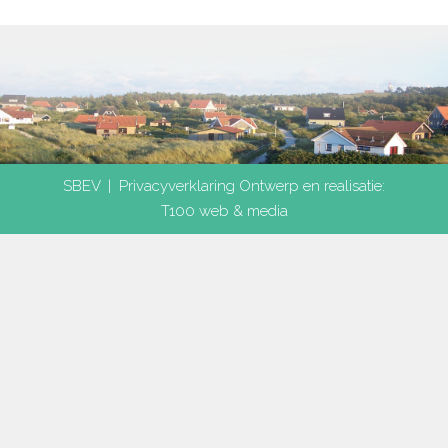
SBEV |
Privacyverklaring
Ontwerp en realisatie:
T100 web & media