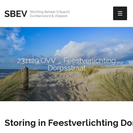
Toggl
naviga
231129 OVV _ Feestverlichting
Dorpsstraat
Storing in Feestverlichting Do