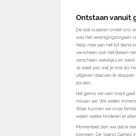
Ontstaan vanuit 
De wat ouderen onder ons we
was het verenigingsorgaan va
hielp mee aan het tot stand
verscheen ook Het Baken niet 
verscheen wekelijks en werd v
Je weet pas wat je mist als h
uitgeven daarvan te stoppen. 
als een……
Het gemis van een krant gaat
missen we. We weten immers n
Waar kunnen we onze familieb
weten welke kinderen er alle
Momenteel zien we dat er een
brengen. De ‘Island Games’ i