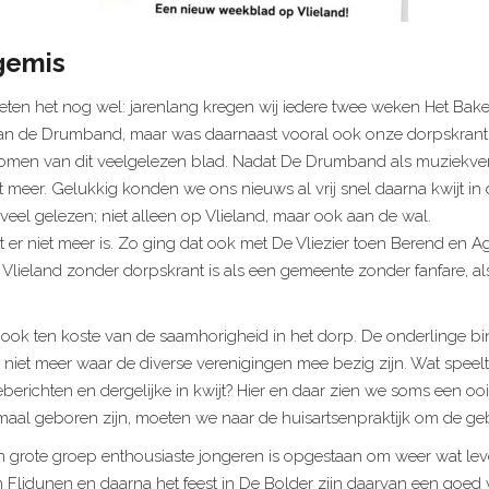
gemis
ten het nog wel: jarenlang kregen wij iedere twee weken Het Bak
n de Drumband, maar was daarnaast vooral ook onze dorpskrant. Ee
 komen van dit veelgelezen blad. Nadat De Drumband als muziekv
meer. Gelukkig konden we ons nieuws al vrij snel daarna kwijt in de
eel gelezen; niet alleen op Vlieland, maar ook aan de wal.
et er niet meer is. Zo ging dat ook met De Vliezier toen Berend en 
Vlieland zonder dorpskrant is als een gemeente zonder fanfare, als
 ook ten koste van de saamhorigheid in het dorp. De onderlinge 
iet meer waar de diverse verenigingen mee bezig zijn. Wat speelt 
erichten en dergelijke in kwijt? Hier en daar zien we soms een oo
maal geboren zijn, moeten we naar de huisartsenpraktijk om de gebo
 grote groep enthousiaste jongeren is opgestaan om weer wat leve
n Flidunen en daarna het feest in De Bolder zijn daarvan een goed