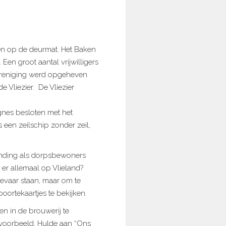
en op de deurmat. Het Baken
n groot aantal vrijwilligers
ereniging werd opgeheven
 Vliezier. De Vliezier
Agnes besloten met het
 een zeilschip zonder zeil,
binding als dorpsbewoners
er allemaal op Vlieland?
ievaar staan, maar om te
ortekaartjes te bekijken.
n in de brouwerij te
 voorbeeld. Hulde aan “Ons