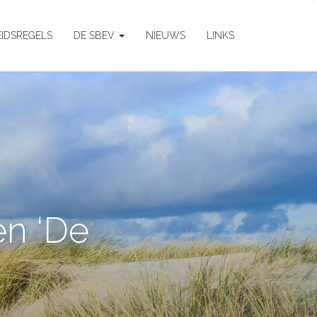
EIDSREGELS
DE SBEV
NIEUWS
LINKS
en ‘De