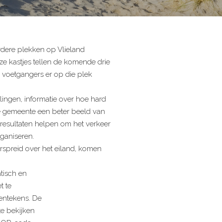
dere plekken op Vlieland
ze kastjes tellen de komende drie
en voetgangers er op die plek
llingen, informatie over hoe hard
de gemeente een beter beeld van
 resultaten helpen om het verkeer
rganiseren.
rspreid over het eiland, komen
tisch en
t te
entekens. De
te bekijken