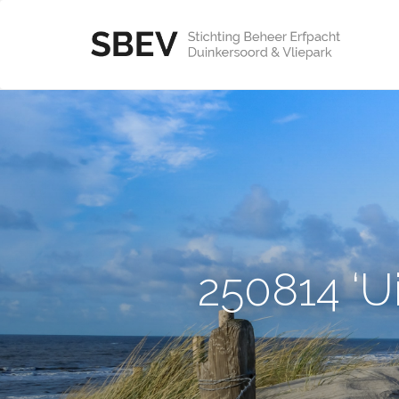
250814 ‘Ui