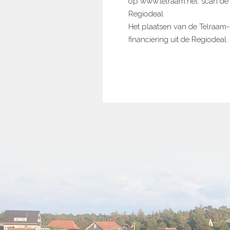
op www.telraam.net: scan de
Regiodeal
Het plaatsen van de Telraam-k
financiering uit de Regiodeal