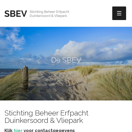
Toggl
naviga
De SBEV
Stichting Beheer Erfpacht
Duinkersoord & Vliepark
Klik
hier
voor contactgegevens